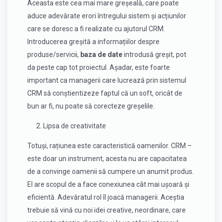
Aceasta este cea mai mare greșeală, care poate
aduce adevărate erori întregului sistem și acțiunilor
care se doresc a fi realizate cu ajutorul CRM.
Introducerea greșită a informațiilor despre
produse/servicii,
baza de date
introdusă greșit, pot
da peste cap tot proiectul. Așadar, este foarte
important ca managerii care lucrează prin sistemul
CRM să conștientizeze faptul că un soft, oricât de
bun ar fi, nu poate să corecteze greșelile.
2. Lipsa de creativitate
Totuși, rațiunea este caracteristică oamenilor. CRM –
este doar un instrument, acesta nu are capacitatea
de a convinge oamenii să cumpere un anumit produs.
El are scopul de a face conexiunea cât mai ușoară și
eficientă. Adevăratul rol îl joacă managerii. Aceștia
trebuie să vină cu noi idei creative, neordinare, care