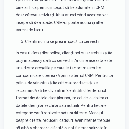
bine ar fi ca pentru început să fie adunate în CRM
doar câteva activități. Abia atunci când acestea vor
începe să dea roade, CRM-ul poate aduna și alte
sarcini de lucru.
5. Clienții noi nu se prea împacă cu cei vechi
În cazul vânzărilor online, clienții noi nu ar trebui să fie
puși în aceeași oală cu cei vechi. Anume aceasta este
una dintre greșelile pe care le fac tot mai multe
companii care operează prin sistemul CRM. Pentru ca
pâlnia de vânzări să fie cât mai productivă, se
recomandă să fie divizați în 2 entități diferite: unul
format din datele clienților noi, iar cel de-al doilea cu
datele clienților vechilor sau actuali. Pentru fiecare
categorie vor fi realizate acțiuni diferite. Mesajul
despre oferte, reduceri, cadouri, evenimente trebuie
să aibă o abordare diferită și pot fi personalizate în