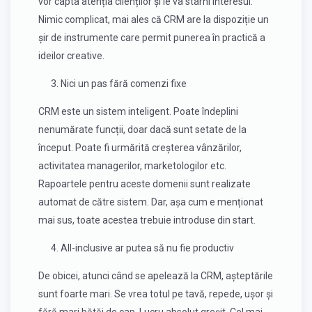
vor capta atenția clienților și le va stârni interesul.
Nimic complicat, mai ales că CRM are la dispoziție un
șir de instrumente care permit punerea în practică a
ideilor creative.
3. Nici un pas fără comenzi fixe
CRM este un sistem inteligent. Poate îndeplini
nenumărate funcții, doar dacă sunt setate de la
început. Poate fi urmărită creșterea vânzărilor,
activitatea managerilor, marketologilor etc.
Rapoartele pentru aceste domenii sunt realizate
automat de către sistem. Dar, așa cum e menționat
mai sus, toate acestea trebuie introduse din start.
4. All-inclusive ar putea să nu fie productiv
De obicei, atunci când se apelează la CRM, așteptările
sunt foarte mari. Se vrea totul pe tavă, repede, ușor și
fără mari bătăi de cap. Lucru absolut greșit. Cel mai