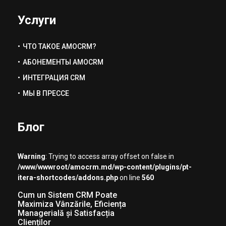
Услуги
ЧТО ТАКОЕ AMOCRM?
АБОНЕМЕНТЫ AMOCRM
ИНТЕГРАЦИЯ CRM
МЫ В ПРЕССЕ
Блог
Warning
: Trying to access array offset on false in
/www/wwwroot/amocrm.md/wp-content/plugins/pt-
itera-shortcodes/addons.php
on line
560
Cum un Sistem CRM Poate
Maximiza Vânzările, Eficiența
Managerială și Satisfacția
Clienților