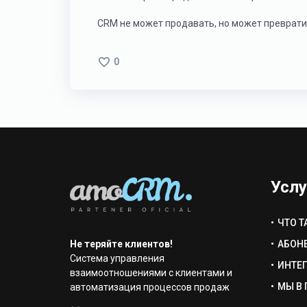
CRM не может продавать, но может преврати
0
Услу
ЧТО Т
Не теряйте клиентов!
АБОН
Система управления
ИНТЕ
взаимоотношениями с клиентами и
МЫ В 
автоматизация процессов продаж