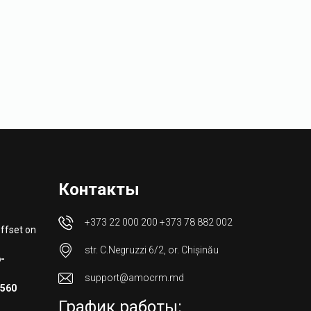
Контакты
+373 22 000 200
+373 78 882 002
offset on
str. C.Negruzzi 6/2, or. Chișinău
-
support@amocrm.md
560
График работы: