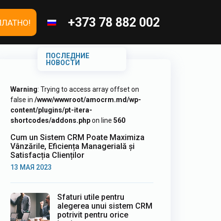
+373 78 882 002
ПЛАТНО!
ПОСЛЕДНИЕ
НОВОСТИ
Warning
: Trying to access array offset on
false in
/www/wwwroot/amocrm.md/wp-
content/plugins/pt-itera-
shortcodes/addons.php
on line
560
Cum un Sistem CRM Poate Maximiza
Vânzările, Eficiența Managerială și
Satisfacția Clienților
13 МАЯ 2023
Sfaturi utile pentru
alegerea unui sistem CRM
potrivit pentru orice