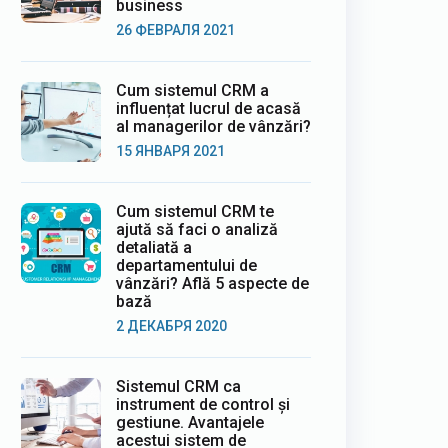
business
26 ФЕВРАЛЯ 2021
Cum sistemul CRM a
influențat lucrul de acasă
al managerilor de vânzări?
15 ЯНВАРЯ 2021
Cum sistemul CRM te
ajută să faci o analiză
detaliată a
departamentului de
vânzări? Află 5 aspecte de
bază
2 ДЕКАБРЯ 2020
Sistemul CRM ca
instrument de control și
gestiune. Avantajele
acestui sistem de