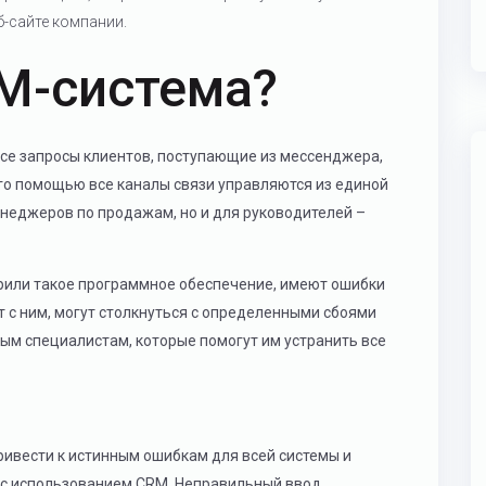
-сайте компании.
RM-система?
 все запросы клиентов, поступающие из мессенджера,
С его помощью все каналы связи управляются из единой
енеджеров по продажам, но и для руководителей –
дрили такое программное обеспечение, имеют ошибки
т с ним, могут столкнуться с определенными сбоями
ным специалистам, которые помогут им устранить все
ривести к истинным ошибкам для всей системы и
 с использованием CRM. Неправильный ввод