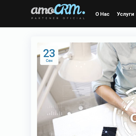
О Нас
Услуги
23
Сен